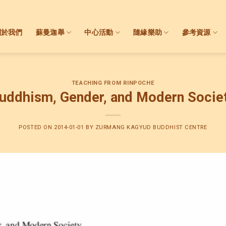
關於我們
蘇曼迦舉
中心活動
隨緣樂助
參考資源
TEACHING FROM RINPOCHE
uddhism, Gender, and Modern Socie
POSTED ON
2014-01-01
BY
ZURMANG KAGYUD BUDDHIST CENTRE