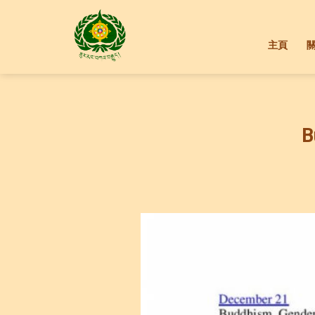
Skip
to
content
主頁
B