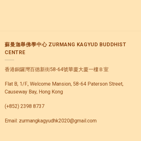
蘇曼迦舉佛學中心 ZURMANG KAGYUD BUDDHIST
CENTRE
香港銅鑼灣百徳新街58-64號華廈大廈一樓Ｂ室
Flat B, 1/F., Welcome Mansion, 58-64 Paterson Street,
Causeway Bay, Hong Kong
(+852) 2398 8737
Email: zurmangkagyudhk2020@gmail.com