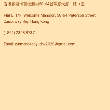
香港銅鑼灣百徳新街58-64號華廈大廈一樓Ｂ室
Flat B, 1/F., Welcome Mansion, 58-64 Paterson Street,
Causeway Bay, Hong Kong
(+852) 2398 8737
Email: zurmangkagyudhk2020@gmail.com