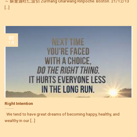
～ 蘇曼迦旺仁波切 Zurmang Gharwang Rinpoche. Boston. 21/12/13
[...]
01
1 月
Right Intention
We tend to have great dreams of becoming happy, healthy, and
wealthy in our [...]