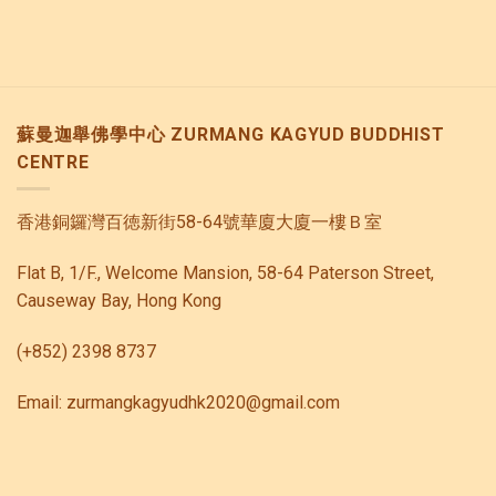
蘇曼迦舉佛學中心 ZURMANG KAGYUD BUDDHIST
CENTRE
香港銅鑼灣百徳新街58-64號華廈大廈一樓Ｂ室
Flat B, 1/F., Welcome Mansion, 58-64 Paterson Street,
Causeway Bay, Hong Kong
(+852) 2398 8737
Email: zurmangkagyudhk2020@gmail.com