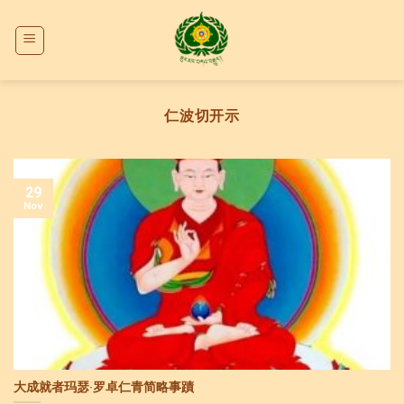
Skip
to
content
仁波切开示
29
Nov
大成就者玛瑟·罗卓仁青简略事蹟