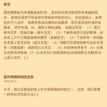
叁宝
既然佛教徒与非佛教徒的区别， 是在於对叁宝能否怀有虔诚的信
仰， 那就应该持守对这些可靠皈依学处的信心。 在此基础上，如果
你持守八法印， 那麽你将成为佛陀的追随者，而不是其他外道的追
随者。 持守对佛、法、僧和上师的虔敬。 就观点而言：（1）观万
物为无常，犹如幻象（诸行无常） （2）了解所有受污染的事物，在
本质上只不过都是烦恼和痛苦（诸漏皆苦） （3）了知所有一切现象
在本质上皆无自性（诸法无我） （4）明瞭灭尽诸烦恼後可达安乐境
界（涅槃寂静） 就慈悲行止而言： （5）向财神供养食子 （6）向夜
叉供养清净食物 （7）以水供为口焰饿鬼和(8)其他阴界众生解渴 以
上是八法印。 [...]
面对艰难时刻的忠告
2020-04-16
今天，我们正面临的是人生中最艰难的时刻之一。当然，我们需要
一种非比寻常的方法 [...]