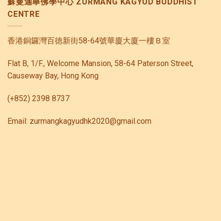
蘇曼迦舉佛學中心 ZURMANG KAGYUD BUDDHIST
CENTRE
香港銅鑼灣百徳新街58-64號華廈大廈一樓Ｂ室
Flat B, 1/F., Welcome Mansion, 58-64 Paterson Street,
Causeway Bay, Hong Kong
(+852) 2398 8737
Email: zurmangkagyudhk2020@gmail.com